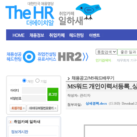
인기검색어
:
재무회계
기구
채용공고/MS워드배우기
개인
기업
MS워드 개인이력서등록_
관리자
작성자:
상세경력.docx
(15.1KB)
Download: 2
첨부파일:
취업카페 일하새
정보게시판