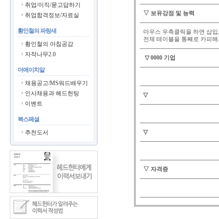
취업/이직/묻고답하기
▽ 보유강점 및 능력
취업합격정보/자료실
황인철의 파랑새
마우스 우측클릭을 하면 삽입
전체 테이블을 통째로 카피해
황인철의 아침공감
자작나무2.0
▽
0000
기업
더에이치알
채용공고/MS워드배우기
인사채용과 헤드헌팅
▽
이벤트
북스페셜
▽
추천도서
▽ 자격증